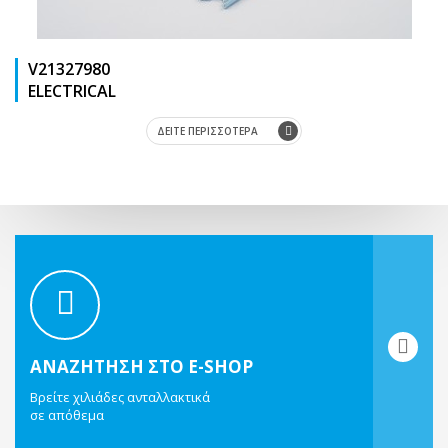
V21327980
ΕLΕCΤRΙCΑL
ΔΕΙΤΕ ΠΕΡΙΣΣΟΤΕΡΑ
ΑΝΑΖΗΤΗΣΗ ΣΤΟ E-SHOP
Βρείτε χιλιάδες ανταλλακτικά
σε απόθεμα