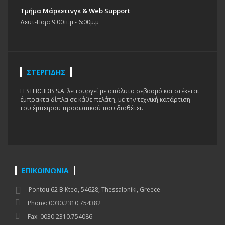
Τμήμα Μάρκετινγκ & Web Support
Δευτ-Παρ: 9:00π.μ - 6:00μ.μ
ΣΤΕΡΓΙΔΗΣ
H STERGIDIS S.A. λειτουργεί με απόλυτο σεβασμό και στέκεται
έμπρακτα δίπλα σε κάθε πελάτη, με την τεχνική κατάρτιση
του έμπειρου προσωπικού που διαθέτει.
ΕΠΙΚΟΙΝΩΝΙΑ
Pontou 62 B Kteo, 54628, Thessaloniki, Greece
Phone: 0030.2310.754382
Fax: 0030.2310.754086