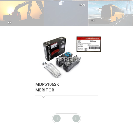
MDP5106SK
ΜΕRΙΤΟR