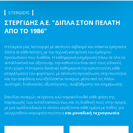
STERGIDIS
ΣΤΕΡΓΙΔΗΣ Α.Ε. "ΔΙΠΛΑ ΣΤΟΝ ΠΕΛΑΤΗ
ΑΠΟ ΤΟ 1986"
H εταιρεία μας λειτουργεί με απόλυτο σεβασμό και στέκεται έμπρακτα
δίπλα σε κάθε πελάτη, με την τεχνική κατάρτιση του έμπειρου
προσωπικού που διαθέτει. Η καθημερινή ενημέρωση πάνω σε όλα τα
ανταλλακτικά και αξεσουάρ, την καθιστούν έναν από τους ειδικούς
στον χώρο. Η εταιρεία διεκδικεί καθημερινά την εμπιστοσύνη κάθε
επαγγελματία του φορτηγού, με απόλυτη προσήλωση στην ποιότητα
και την ασφάλεια, ενώ εξελίσσεται συνεχώς μέσα από τις πλέον
αυστηρές διαδικασίες αξιολόγησης, αναβάθμισης και ενημέρωσης.
Επενδύει συνεχώς σε έρευνα, ενώ παρακολουθεί κάθε φάση της
παραγωγής των ανταλλακτικών έως και τη διάθεσή τους στην αγορά,
με μια ομάδα ειδικών οι οποίοι εργάζονται κάθε ημέρα με πάθος για
να εγγυηθούν κορυφαία ποιότητα
και μοναδική τεχνογνωσία
.